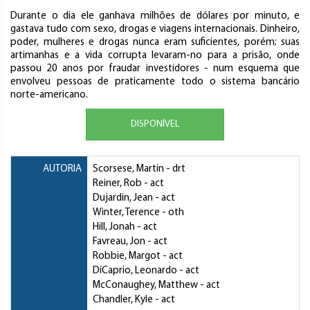
Durante o dia ele ganhava milhões de dólares por minuto, e
gastava tudo com sexo, drogas e viagens internacionais. Dinheiro,
poder, mulheres e drogas nunca eram suficientes, porém; suas
artimanhas e a vida corrupta levaram-no para a prisão, onde
passou 20 anos por fraudar investidores - num esquema que
envolveu pessoas de praticamente todo o sistema bancário
norte-americano.
DISPONÍVEL
AUTORIA
Scorsese, Martin
- drt
Reiner, Rob
- act
Dujardin, Jean
- act
Winter, Terence
- oth
Hill, Jonah
- act
Favreau, Jon
- act
Robbie, Margot
- act
DiCaprio, Leonardo
- act
McConaughey, Matthew
- act
Chandler, Kyle
- act