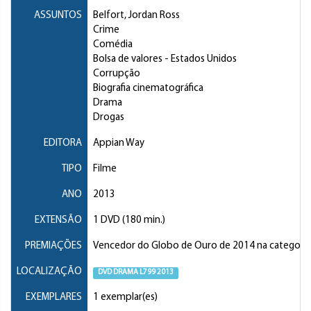
ASSUNTOS
Belfort, Jordan Ross
Crime
Comédia
Bolsa de valores
- Estados Unidos
Corrupção
Biografia cinematográfica
Drama
Drogas
EDITORA
Appian Way
TIPO
Filme
ANO
2013
EXTENSÃO
1 DVD (180 min.)
PREMIAÇÕES
Vencedor do Globo de Ouro de 2014 na categoria 
LOCALIZAÇÃO
DVD DRAMA L799 2013
EXEMPLARES
1 exemplar(es)