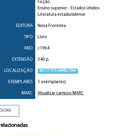
Ficção
Ensino superior
- Estados Unidos
Literatura estadunidense
EDITORA
Nova Fronteira
TIPO
Livro
ANO
c1964
EXTENSÃO
340 p.
LOCALIZAÇÃO
821.111(73) A898m 1964
EXEMPLARES
1 exemplar(es)
MARC
Visualizar campos MARC
OLTAR
relacionadas