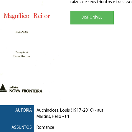
raízes de seus triunfos e fracasso
DISPONÍVEL
AUTORIA
Auchincloss, Louis
(1917-2010) - aut
Martins, Hélio
- trl
ASSUNTOS
Romance