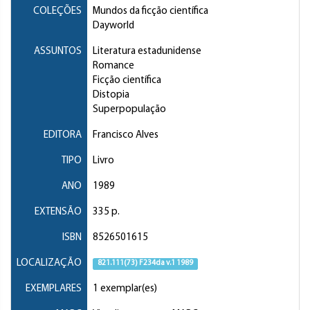
COLEÇÕES
Mundos da ficção científica
Dayworld
ASSUNTOS
Literatura estadunidense
Romance
Ficção científica
Distopia
Superpopulação
EDITORA
Francisco Alves
TIPO
Livro
ANO
1989
EXTENSÃO
335 p.
ISBN
8526501615
LOCALIZAÇÃO
821.111(73) F234da v.1 1989
EXEMPLARES
1 exemplar(es)