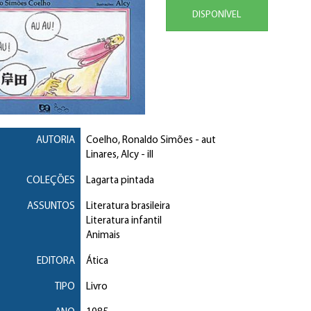
DISPONÍVEL
AUTORIA
Coelho, Ronaldo Simões
- aut
Linares, Alcy
- ill
COLEÇÕES
Lagarta pintada
ASSUNTOS
Literatura brasileira
Literatura infantil
Animais
EDITORA
Ática
TIPO
Livro