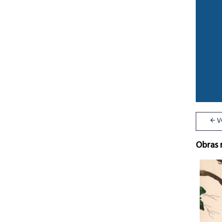
V
Obras 