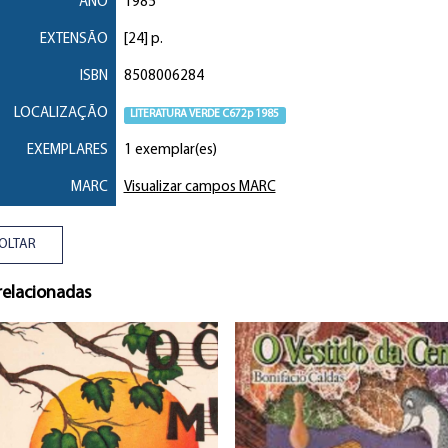
ANO
1985
EXTENSÃO
[24] p.
ISBN
8508006284
LOCALIZAÇÃO
LITERATURA VERDE C672p 1985
EXEMPLARES
1 exemplar(es)
MARC
Visualizar campos MARC
OLTAR
relacionadas