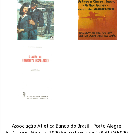
Associação Atlética Banco do Brasil - Porto Alegre
Av. Coronel Marcos, 1000 Bairro Ipanema CEP 91760-000