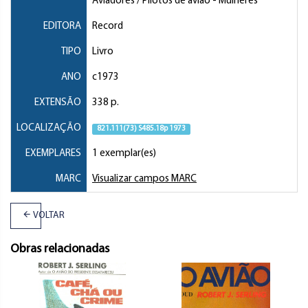
Aviadores / Pilotos de avião
- Mulheres
EDITORA
Record
TIPO
Livro
ANO
c1973
EXTENSÃO
338 p.
LOCALIZAÇÃO
821.111(73) S485.18p 1973
EXEMPLARES
1 exemplar(es)
MARC
Visualizar campos MARC
VOLTAR
Obras relacionadas