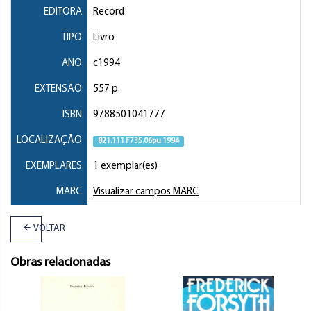
EDITORA
Record
TIPO
Livro
ANO
c1994
EXTENSÃO
557 p.
ISBN
9788501041777
LOCALIZAÇÃO
821.111 F735.06pu 1994
EXEMPLARES
1 exemplar(es)
MARC
Visualizar campos MARC
VOLTAR
Obras relacionadas