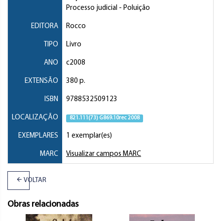
Processo judicial
- Poluição
EDITORA
Rocco
TIPO
Livro
ANO
c2008
EXTENSÃO
380 p.
ISBN
9788532509123
LOCALIZAÇÃO
821.111(73) G869.10rec 2008
EXEMPLARES
1 exemplar(es)
MARC
Visualizar campos MARC
VOLTAR
Obras relacionadas