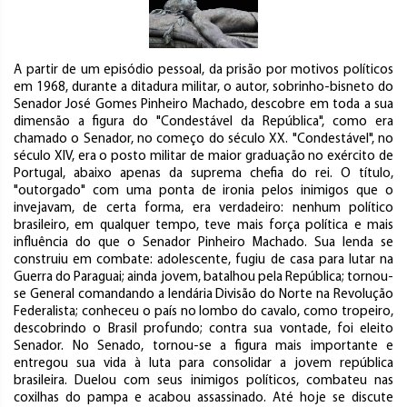
A partir de um episódio pessoal, da prisão por motivos políticos
em 1968, durante a ditadura militar, o autor, sobrinho-bisneto do
Senador José Gomes Pinheiro Machado, descobre em toda a sua
dimensão a figura do "Condestável da República", como era
chamado o Senador, no começo do século XX. "Condestável", no
século XIV, era o posto militar de maior graduação no exército de
Portugal, abaixo apenas da suprema chefia do rei. O título,
"outorgado" com uma ponta de ironia pelos inimigos que o
invejavam, de certa forma, era verdadeiro: nenhum político
brasileiro, em qualquer tempo, teve mais força política e mais
influência do que o Senador Pinheiro Machado. Sua lenda se
construiu em combate: adolescente, fugiu de casa para lutar na
Guerra do Paraguai; ainda jovem, batalhou pela República; tornou-
se General comandando a lendária Divisão do Norte na Revolução
Federalista; conheceu o país no lombo do cavalo, como tropeiro,
descobrindo o Brasil profundo; contra sua vontade, foi eleito
Senador. No Senado, tornou-se a figura mais importante e
entregou sua vida à luta para consolidar a jovem república
brasileira. Duelou com seus inimigos políticos, combateu nas
coxilhas do pampa e acabou assassinado. Até hoje se discute