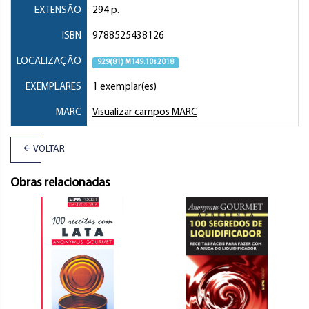
EXTENSÃO
294 p.
ISBN
9788525438126
LOCALIZAÇÃO
929(81) M149.10s 2018
EXEMPLARES
1 exemplar(es)
MARC
Visualizar campos MARC
VOLTAR
Obras relacionadas