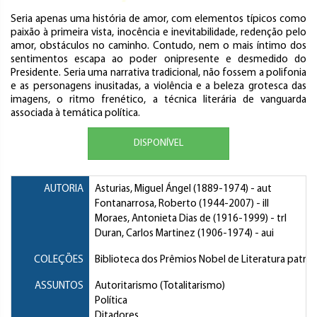
Seria apenas uma história de amor, com elementos típicos como
paixão à primeira vista, inocência e inevitabilidade, redenção pelo
amor, obstáculos no caminho. Contudo, nem o mais íntimo dos
sentimentos escapa ao poder onipresente e desmedido do
Presidente. Seria uma narrativa tradicional, não fossem a polifonia
e as personagens inusitadas, a violência e a beleza grotesca das
imagens, o ritmo frenético, a técnica literária de vanguarda
associada à temática política.
DISPONÍVEL
AUTORIA
Asturias, Miguel Ángel
(1889-1974) - aut
Fontanarrosa, Roberto
(1944-2007) - ill
Moraes, Antonieta Dias de
(1916-1999) - trl
Duran, Carlos Martinez
(1906-1974) - aui
COLEÇÕES
Biblioteca dos Prêmios Nobel de Literatura patr
ASSUNTOS
Autoritarismo (Totalitarismo)
Política
Ditadores