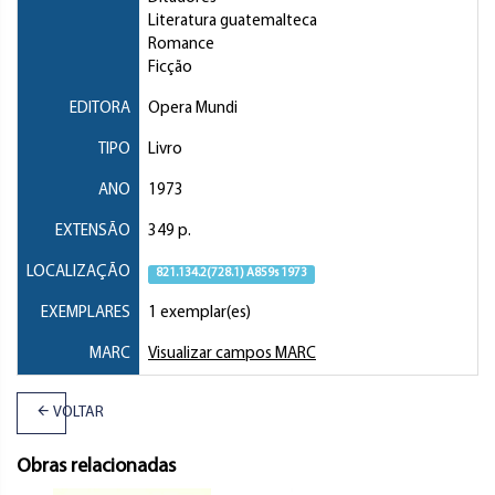
Literatura guatemalteca
Romance
Ficção
EDITORA
Opera Mundi
TIPO
Livro
ANO
1973
EXTENSÃO
349 p.
LOCALIZAÇÃO
821.134.2(728.1) A859s 1973
EXEMPLARES
1 exemplar(es)
MARC
Visualizar campos MARC
VOLTAR
Obras relacionadas