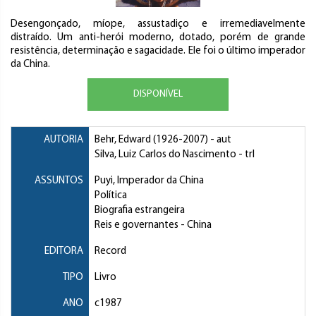
Desengonçado, míope, assustadiço e irremediavelmente
distraído. Um anti-herói moderno, dotado, porém de grande
resistência, determinação e sagacidade. Ele foi o último imperador
da China.
DISPONÍVEL
AUTORIA
Behr, Edward
(1926-2007) - aut
Silva, Luiz Carlos do Nascimento
- trl
ASSUNTOS
Puyi, Imperador da China
Política
Biografia estrangeira
Reis e governantes
- China
EDITORA
Record
TIPO
Livro
ANO
c1987