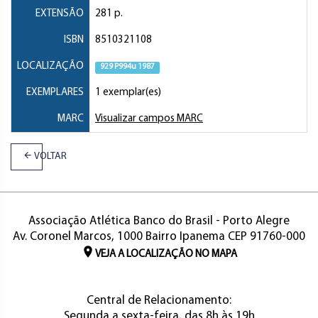
EXTENSÃO
281 p.
ISBN
8510321108
LOCALIZAÇÃO
929 P994u 1987
EXEMPLARES
1 exemplar(es)
MARC
Visualizar campos MARC
VOLTAR
Associação Atlética Banco do Brasil - Porto Alegre
Av. Coronel Marcos, 1000 Bairro Ipanema CEP 91760-000
VEJA A LOCALIZAÇÃO NO MAPA
Central de Relacionamento:
Segunda a sexta-feira, das 8h às 19h