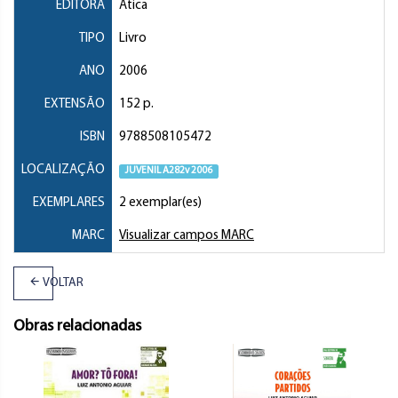
EDITORA
Ática
TIPO
Livro
ANO
2006
EXTENSÃO
152 p.
ISBN
9788508105472
LOCALIZAÇÃO
JUVENIL A282v 2006
EXEMPLARES
2 exemplar(es)
MARC
Visualizar campos MARC
VOLTAR
Obras relacionadas