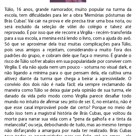
Túlio, 16 anos, grande namorador, muito popular na turma da
escola, tem dificuldades para ler a obra 'Memórias póstumas de
Brás Cubas'. Vai cair na prova e ele precisa tirar uma boa nota, ou
será excluído da seleção de vôlei do colégio e talvez até
reprovado. É por isso que ele recorre a Virgília - recém-transferida
para a sua escola, a menina está lendo o livro, com a ajuda do avô.
Só que se aproximar dela traz muitas complicações para Túlio,
pois seus amigos a rejeitam, considerando-a muito fora dos
padrões do grupo, e cobram dele que faça o mesmo. É grande o
risco de Túlio sofrer abalos em sua popularidade por conviver com
Virgília. E ela não ajuda nem um pouco - soturna no visual dark, e
não ligando a mínima para o que pensam dela, ela cultiva uma
altivez diante da turma que chega a beirar a agressividade. O
convívio dos dois não é nada fácil; ela sempre reclamando da
maneira como Túlio se deixa guiar pela opinião de sua turma, ele
danado da vida pelo modo como Virgília parece desafiar todo
mundo no intuito de afirmar seu jeito de ser. E, no entanto, não é
que esse casal improvável pode dar certo? Porque no meio de
tudo isso tem a magistral história de Brás Cubas, que voltou da
morte para narrar sua vida com a "pena da galhofa e a tinta da
melancolia", ou seja, debochando de tudo, mas ao mesmo tempo
não disfarçando a amargura por nada ter realizado. Brás Cubas