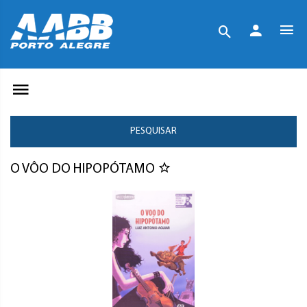
PESQUISAR
O VÔO DO HIPOPÓTAMO