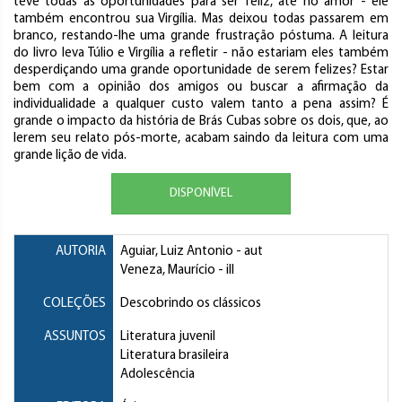
teve todas as oportunidades para ser feliz, até no amor - ele
também encontrou sua Virgília. Mas deixou todas passarem em
branco, restando-lhe uma grande frustração póstuma. A leitura
do livro leva Túlio e Virgília a refletir - não estariam eles também
desperdiçando uma grande oportunidade de serem felizes? Estar
bem com a opinião dos amigos ou buscar a afirmação da
individualidade a qualquer custo valem tanto a pena assim? É
grande o impacto da história de Brás Cubas sobre os dois, que, ao
lerem seu relato pós-morte, acabam saindo da leitura com uma
grande lição de vida.
DISPONÍVEL
AUTORIA
Aguiar, Luiz Antonio
- aut
Veneza, Maurício
- ill
COLEÇÕES
Descobrindo os clássicos
ASSUNTOS
Literatura juvenil
Literatura brasileira
Adolescência