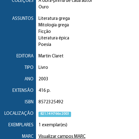
COLEÇÕES
A obra-prima de cada autor
Ouro
ASSUNTOS
Literatura grega
Mitologia grega
Ficção
Literatura épica
Poesia
EDITORA
Martin Claret
TIPO
Livro
ANO
2003
EXTENSÃO
416 p.
ISBN
8572325492
LOCALIZAÇÃO
821.14 H766o 2003
EXEMPLARES
1 exemplar(es)
MARC
Visualizar campos MARC