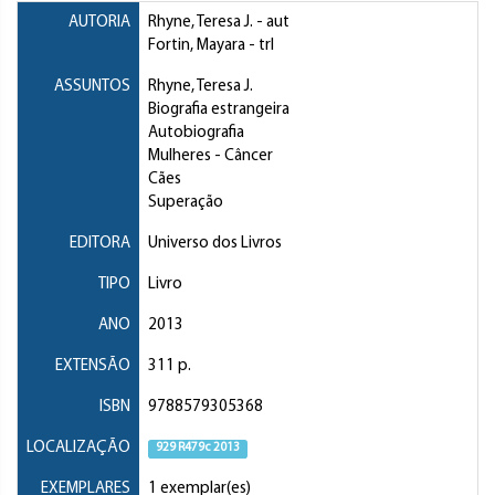
AUTORIA
Rhyne, Teresa J.
- aut
Fortin, Mayara
- trl
ASSUNTOS
Rhyne, Teresa J.
Biografia estrangeira
Autobiografia
Mulheres
- Câncer
Cães
Superação
EDITORA
Universo dos Livros
TIPO
Livro
ANO
2013
EXTENSÃO
311 p.
ISBN
9788579305368
LOCALIZAÇÃO
929 R479c 2013
EXEMPLARES
1 exemplar(es)