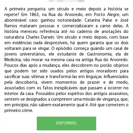
A primeira pergunta: um século e meio depois a história se
repete? Em 1863, na Rua do Arvoredo, em Porto Alegre, um
abominável caso ganhou notoriedade: Catarina Palse e José
Ramos mataram pessoas e comercializaram a carne delas. A
história mereceu referência até no caderno de anotações do
naturalista Charles Darwin. Um século e meio depois, com base
em evidências nada desprezíveis, há quem garanta que os dois
voltaram para se vingar. O episódio começa quando um casal de
jovens universitários, ele estudante de Gastronomia, ela de
Medicina, vão morar na mesma casa na antiga Rua do Arvoredo.
Poucos dias após a mudança, eles descobrem no porão objetos
que podem ter sido usados pelos antigos moradores para
sacrificar suas vítimas e transformá-las em linguiças. Influenciados
pela descoberta, vivem momentos de prazer e de medo,
assustados com os fatos inexplicáveis que passam a ocorrer no
interior da casa. Possuídos pelos espíritos dos antigos assassinos,
sentem-se designados a cumprirem uma missão de vingança, que,
em princípio, não sabem exatamente qual é. Até que cometem o
primeiro crime.
DISPONÍVEL