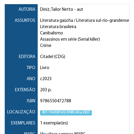
AUTORIA
Diniz, Tailor Netto
- aut
ASSUNTOS
Literatura gaúcha / Literatura sul-rio-grandense
Literatura brasileira
Canibalismo
Assassinos em série (Serial killer)
Crime
EDITORA
Citadel (CDG)
TIPO
Livro
ANO
c2023
EXTENSÃO
203 p.
ISBN
9786550472788
LOCALIZAÇÃO
821.134.3(816.5) D585.20ca 2023
EXEMPLARES
1 exemplar(es)