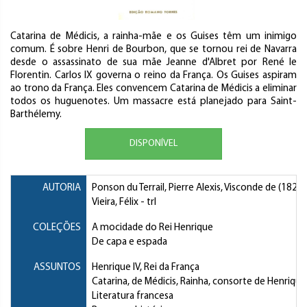
Catarina de Médicis, a rainha-mãe e os Guises têm um inimigo
comum. É sobre Henri de Bourbon, que se tornou rei de Navarra
desde o assassinato de sua mãe Jeanne d'Albret por René le
Florentin. Carlos IX governa o reino da França. Os Guises aspiram
ao trono da França. Eles convencem Catarina de Médicis a eliminar
todos os huguenotes. Um massacre está planejado para Saint-
Barthélemy.
DISPONÍVEL
AUTORIA
Ponson du Terrail, Pierre Alexis, Visconde de
(1829-
Vieira, Félix
- trl
COLEÇÕES
A mocidade do Rei Henrique
De capa e espada
ASSUNTOS
Henrique IV, Rei da França
Catarina, de Médicis, Rainha, consorte de Henrique I
Literatura francesa