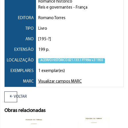
Romance histórico
Reis e governantes
- França
EDITORA
Romano Torres
TIPO
Livro
ANO
[195-?]
EXTENSÃO
199 p.
LOCALIZAÇÃO
ACERVO HISTÓRICO 821.133.1 P799m v.3 1950
EXEMPLARES
1 exemplar(es)
MARC
Visualizar campos MARC
VOLTAR
Obras relacionadas