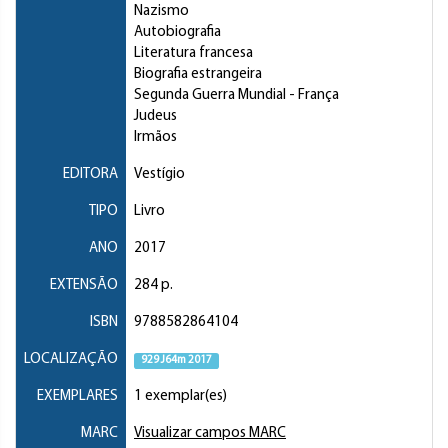
Nazismo
Autobiografia
Literatura francesa
Biografia estrangeira
Segunda Guerra Mundial
- França
Judeus
Irmãos
EDITORA
Vestígio
TIPO
Livro
ANO
2017
EXTENSÃO
284 p.
ISBN
9788582864104
LOCALIZAÇÃO
929 J64m 2017
EXEMPLARES
1 exemplar(es)
MARC
Visualizar campos MARC