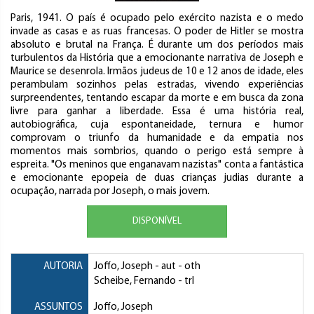
Paris, 1941. O país é ocupado pelo exército nazista e o medo
invade as casas e as ruas francesas. O poder de Hitler se mostra
absoluto e brutal na França. É durante um dos períodos mais
turbulentos da História que a emocionante narrativa de Joseph e
Maurice se desenrola. Irmãos judeus de 10 e 12 anos de idade, eles
perambulam sozinhos pelas estradas, vivendo experiências
surpreendentes, tentando escapar da morte e em busca da zona
livre para ganhar a liberdade. Essa é uma história real,
autobiográfica, cuja espontaneidade, ternura e humor
comprovam o triunfo da humanidade e da empatia nos
momentos mais sombrios, quando o perigo está sempre à
espreita. "Os meninos que enganavam nazistas" conta a fantástica
e emocionante epopeia de duas crianças judias durante a
ocupação, narrada por Joseph, o mais jovem.
DISPONÍVEL
AUTORIA
Joffo, Joseph
- aut - oth
Scheibe, Fernando
- trl
ASSUNTOS
Joffo, Joseph