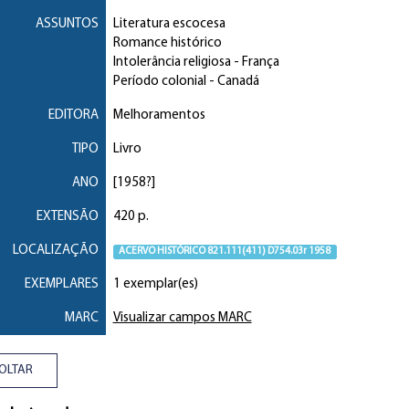
ASSUNTOS
Literatura escocesa
Romance histórico
Intolerância religiosa
- França
Período colonial
- Canadá
EDITORA
Melhoramentos
TIPO
Livro
ANO
[1958?]
EXTENSÃO
420 p.
LOCALIZAÇÃO
ACERVO HISTÓRICO 821.111(411) D754.03r 1958
EXEMPLARES
1 exemplar(es)
MARC
Visualizar campos MARC
OLTAR