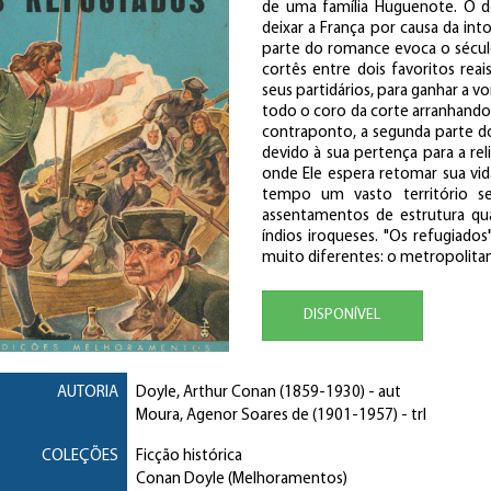
de uma família Huguenote. O d
deixar a França por causa da into
parte do romance evoca o século X
cortês entre dois favoritos r
seus partidários, para ganhar a vo
todo o coro da corte arranhando
contraponto, a segunda parte do 
devido à sua pertença para a re
onde Ele espera retomar sua vid
tempo um vasto território 
assentamentos de estrutura qua
índios iroqueses. "Os refugiados
muito diferentes: o metropolitan
DISPONÍVEL
AUTORIA
Doyle, Arthur Conan
(1859-1930) - aut
Moura, Agenor Soares de
(1901-1957) - trl
COLEÇÕES
Ficção histórica
Conan Doyle (Melhoramentos)