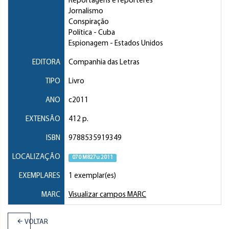
Reportagens e repórteres
Jornalismo
Conspiração
Política
- Cuba
Espionagem
- Estados Unidos
EDITORA
Companhia das Letras
TIPO
Livro
ANO
c2011
EXTENSÃO
412 p.
ISBN
9788535919349
LOCALIZAÇÃO
070 M827u 2011
EXEMPLARES
1 exemplar(es)
MARC
Visualizar campos MARC
VOLTAR