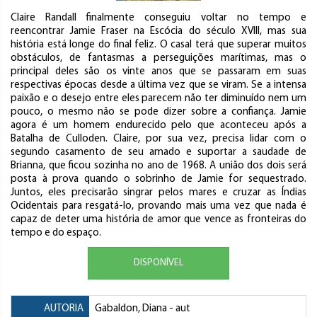
Claire Randall finalmente conseguiu voltar no tempo e
reencontrar Jamie Fraser na Escócia do século XVIII, mas sua
história está longe do final feliz. O casal terá que superar muitos
obstáculos, de fantasmas a perseguições marítimas, mas o
principal deles são os vinte anos que se passaram em suas
respectivas épocas desde a última vez que se viram. Se a intensa
paixão e o desejo entre eles parecem não ter diminuído nem um
pouco, o mesmo não se pode dizer sobre a confiança. Jamie
agora é um homem endurecido pelo que aconteceu após a
Batalha de Culloden. Claire, por sua vez, precisa lidar com o
segundo casamento de seu amado e suportar a saudade de
Brianna, que ficou sozinha no ano de 1968. A união dos dois será
posta à prova quando o sobrinho de Jamie for sequestrado.
Juntos, eles precisarão singrar pelos mares e cruzar as Índias
Ocidentais para resgatá-lo, provando mais uma vez que nada é
capaz de deter uma história de amor que vence as fronteiras do
tempo e do espaço.
DISPONÍVEL
AUTORIA
Gabaldon, Diana
- aut