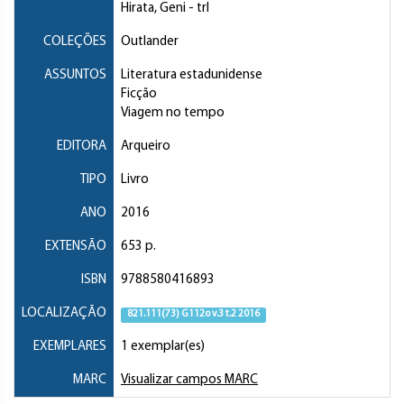
Hirata, Geni
- trl
COLEÇÕES
Outlander
ASSUNTOS
Literatura estadunidense
Ficção
Viagem no tempo
EDITORA
Arqueiro
TIPO
Livro
ANO
2016
EXTENSÃO
653 p.
ISBN
9788580416893
LOCALIZAÇÃO
821.111(73) G112o v.3 t.2 2016
EXEMPLARES
1 exemplar(es)
MARC
Visualizar campos MARC