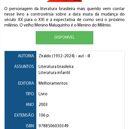
O personagem da literatura brasileira mais querido vem contar
nesse livro a controvérsia sobre a data exata da mudança do
século XX para o XXI e a expectativa de como será o próximo
milênio. O velho Menino Maluquinho é o Menino do Milênio.
DISPONÍVEL
AUTORIA
Ziraldo
(1932-2024) - aut - ill
ASSUNTOS
Literatura brasileira
Literatura infantil
EDITORA
Melhoramentos
TIPO
Livro
ANO
2003
EXTENSÃO
106 p.
ISBN
9788506030349