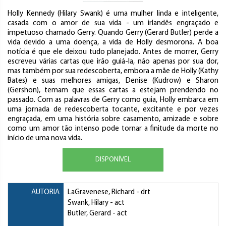
Holly Kennedy (Hilary Swank) é uma mulher linda e inteligente,
casada com o amor de sua vida - um irlandês engraçado e
impetuoso chamado Gerry. Quando Gerry (Gerard Butler) perde a
vida devido a uma doença, a vida de Holly desmorona. A boa
notícia é que ele deixou tudo planejado. Antes de morrer, Gerry
escreveu várias cartas que irão guiá-la, não apenas por sua dor,
mas também por sua redescoberta, embora a mãe de Holly (Kathy
Bates) e suas melhores amigas, Denise (Kudrow) e Sharon
(Gershon), temam que essas cartas a estejam prendendo no
passado. Com as palavras de Gerry como guia, Holly embarca em
uma jornada de redescoberta tocante, excitante e por vezes
engraçada, em uma história sobre casamento, amizade e sobre
como um amor tão intenso pode tornar a finitude da morte no
início de uma nova vida.
DISPONÍVEL
AUTORIA
LaGravenese, Richard
- drt
Swank, Hilary
- act
Butler, Gerard
- act