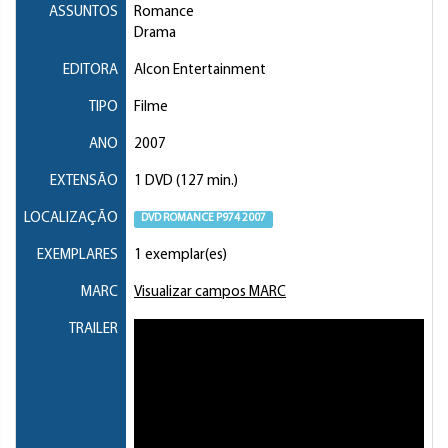
ASSUNTOS
Romance
Drama
EDITORA
Alcon Entertainment
TIPO
Filme
ANO
2007
EXTENSÃO
1 DVD (127 min.)
LOCALIZAÇÃO
DVD ROMANCE P974 2007
EXEMPLARES
1 exemplar(es)
MARC
Visualizar campos MARC
TRAILER