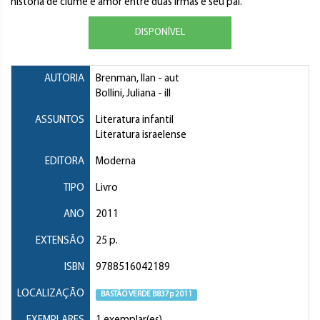
história de ciúme e amor entre duas irmãs e seu pai.
DISPONÍVEL
AUTORIA
Brenman, Ilan
- aut
Bollini, Juliana
- ill
ASSUNTOS
Literatura infantil
Literatura israelense
EDITORA
Moderna
TIPO
Livro
ANO
2011
EXTENSÃO
25 p.
ISBN
9788516042189
LOCALIZAÇÃO
BASTÃO VERDE B837p 2011