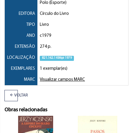
Polo (Esporte)
EDITORA
Círculo do Livro
TIPO
Livro
ANO
c1979
EXTENSÃO
274 p.
LOCALIZAÇÃO
821.162.1 K86pi 1979
EXEMPLARES
1 exemplar(es)
MARC
Visualizar campos MARC
VOLTAR
Obras relacionadas