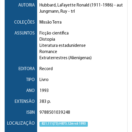
AUTORIA
Hubbard, LaFayette Ronald
(1911-1986) - aut
Jungmann, Ruy
- trl
COLEÇÕES
Missão Terra
ASSUNTOS
Ficção científica
Distopia
Literatura estadunidense
Romance
Extraterrestres (Alienígenas)
EDITORA
Record
TIPO
Livro
ANO
1993
EXTENSÃO
383 p.
ISBN
9788501039248
LOCALIZAÇÃO
821.111(73) H875.12m v.6 1993