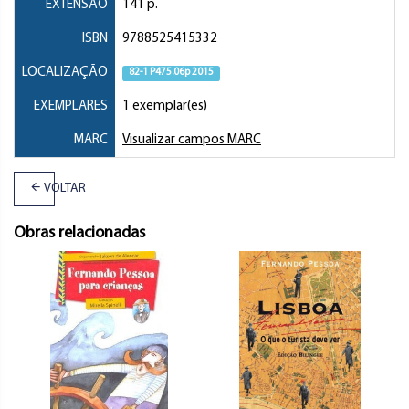
EXTENSÃO
141 p.
ISBN
9788525415332
LOCALIZAÇÃO
82-1 P475.06p 2015
EXEMPLARES
1 exemplar(es)
MARC
Visualizar campos MARC
VOLTAR
Obras relacionadas