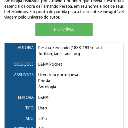
Antologia realizada por Afrânio Coutinho que revela a estrutura
essencial da obra de Fernando Pessoa, em seu nome e nos de seus
heterônimos. É o ponto de partida para a fascinante e inesgotável
viagem pelo universo do autor.
DISPONÍVEL
AUTORIA
Pessoa, Fernando
(1888-1935) - aut
Tutikian, Jane
- aui - org
COLEÇÕES
L&PM Pocket
ASSUNTOS
Literatura portuguesa
Poesia
Antologia
EDITORA
L&PM
TIPO
Livro
ANO
2015