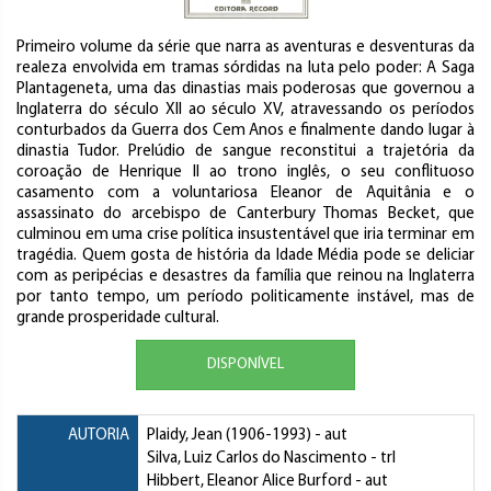
Primeiro volume da série que narra as aventuras e desventuras da
realeza envolvida em tramas sórdidas na luta pelo poder: A Saga
Plantageneta, uma das dinastias mais poderosas que governou a
Inglaterra do século XII ao século XV, atravessando os períodos
conturbados da Guerra dos Cem Anos e finalmente dando lugar à
dinastia Tudor. Prelúdio de sangue reconstitui a trajetória da
coroação de Henrique II ao trono inglês, o seu conflituoso
casamento com a voluntariosa Eleanor de Aquitânia e o
assassinato do arcebispo de Canterbury Thomas Becket, que
culminou em uma crise política insustentável que iria terminar em
tragédia. Quem gosta de história da Idade Média pode se deliciar
com as peripécias e desastres da família que reinou na Inglaterra
por tanto tempo, um período politicamente instável, mas de
grande prosperidade cultural.
DISPONÍVEL
AUTORIA
Plaidy, Jean
(1906-1993) - aut
Silva, Luiz Carlos do Nascimento
- trl
Hibbert, Eleanor Alice Burford
- aut