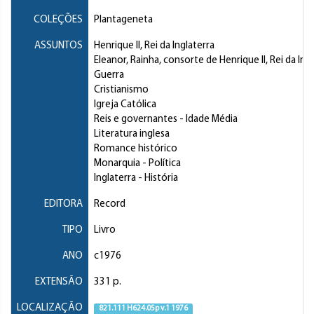
COLEÇÕES
Plantageneta
ASSUNTOS
Henrique II, Rei da Inglaterra
Eleanor, Rainha, consorte de Henrique II, Rei da Ing
Guerra
Cristianismo
Igreja Católica
Reis e governantes
- Idade Média
Literatura inglesa
Romance histórico
Monarquia
- Política
Inglaterra
- História
EDITORA
Record
TIPO
Livro
ANO
c1976
EXTENSÃO
331 p.
LOCALIZAÇÃO
821.111 H624.05p v.1 1976