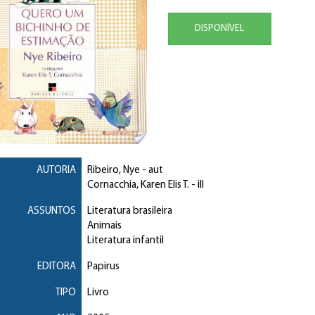
DISPONÍVEL
AUTORIA
Ribeiro, Nye
- aut
Cornacchia, Karen Elis T.
- ill
ASSUNTOS
Literatura brasileira
Animais
Literatura infantil
EDITORA
Papirus
TIPO
Livro