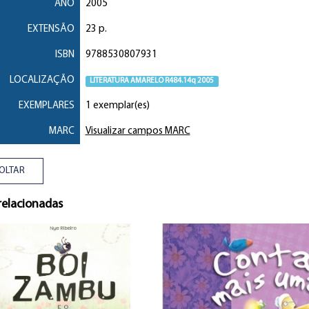
ANO
2005
EXTENSÃO
23 p.
ISBN
9788530807931
LOCALIZAÇÃO
LITERATURA AMARELO R484.14q 2005
EXEMPLARES
1 exemplar(es)
MARC
Visualizar campos MARC
OLTAR
relacionadas