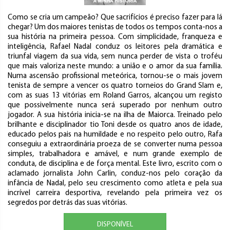
Como se cria um campeão? Que sacrifícios é preciso fazer para lá
chegar? Um dos maiores tenistas de todos os tempos conta-nos a
sua história na primeira pessoa. Com simplicidade, franqueza e
inteligência, Rafael Nadal conduz os leitores pela dramática e
triunfal viagem da sua vida, sem nunca perder de vista o troféu
que mais valoriza neste mundo: a união e o amor da sua família.
Numa ascensão profissional meteórica, tornou-se o mais jovem
tenista de sempre a vencer os quatro torneios do Grand Slam e,
com as suas 13 vitórias em Roland Garros, alcançou um registo
que possivelmente nunca será superado por nenhum outro
jogador. A sua história inicia-se na ilha de Maiorca. Treinado pelo
brilhante e disciplinador tio Toni desde os quatro anos de idade,
educado pelos pais na humildade e no respeito pelo outro, Rafa
conseguiu a extraordinária proeza de se converter numa pessoa
simples, trabalhadora e amável, e num grande exemplo de
conduta, de disciplina e de força mental. Este livro, escrito com o
aclamado jornalista John Carlin, conduz-nos pelo coração da
infância de Nadal, pelo seu crescimento como atleta e pela sua
incrível carreira desportiva, revelando pela primeira vez os
segredos por detrás das suas vitórias.
DISPONÍVEL