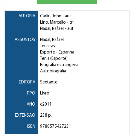
AUTORIA
Carlin, John
- aut
Lino, Marcello
- trl
Nadal, Rafael
- aut
ASSUNTOS
Nadal, Rafael
Tenistas
Esporte
- Espanha
Tênis (Esporte)
Biografia estrangeira
Autobiografia
EDITORA
Sextante
TIPO
Livro
ANO
c2011
EXTENSÃO
238 p.
ISBN
9788575427231