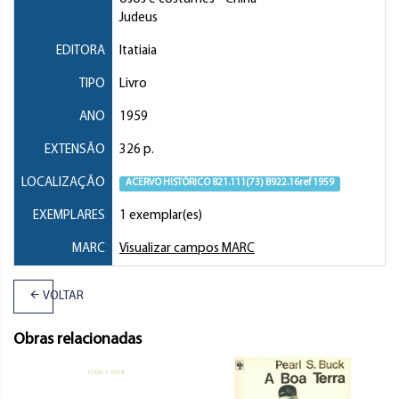
Judeus
EDITORA
Itatiaia
TIPO
Livro
ANO
1959
EXTENSÃO
326 p.
LOCALIZAÇÃO
ACERVO HISTÓRICO 821.111(73) B922.16ref 1959
EXEMPLARES
1 exemplar(es)
MARC
Visualizar campos MARC
VOLTAR
Obras relacionadas