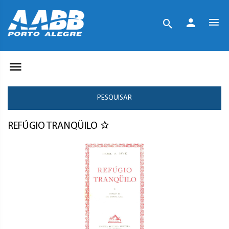
PESQUISAR
REFÚGIO TRANQÜILO