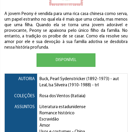
A jovem Peony é vendida para uma rica casa chinesa como serva,
um papel estranho no qual ela é mais que uma criada, mas menos
que uma filha. Quando ela se torna uma jovem adorável e
provocante, Peony se apaixona pelo único filho da família. No
entanto, a tradição os proíbe de se casar. Como ela resolve seu
amor por ele e sua devoção à sua família adotiva se desdobra
nessa história profunda.
DISPONÍVEL
AUTORIA
Buck, Pearl Sydenstricker
(1892-1973) - aut
Leal, Isa Silveira
(1910-1988) - trl
COLEÇÕES
Rosa dos Ventos (Itatiaia)
ASSUNTOS
Literatura estadunidense
Romance histórico
Escravidão
Amor
Usos e costumes
- China