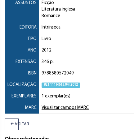
ASSUNTOS
Ficção
Literatura inglesa
Romance
EDITORA
Intrínseca
TIPO
Livro
ANO
2012
EXTENSÃO
346 p.
ISBN
9788580572049
LOCALIZAÇÃO
821.111 N613.04r 2012
EXEMPLARES
1 exemplar(es)
MARC
Visualizar campos MARC
VOLTAR