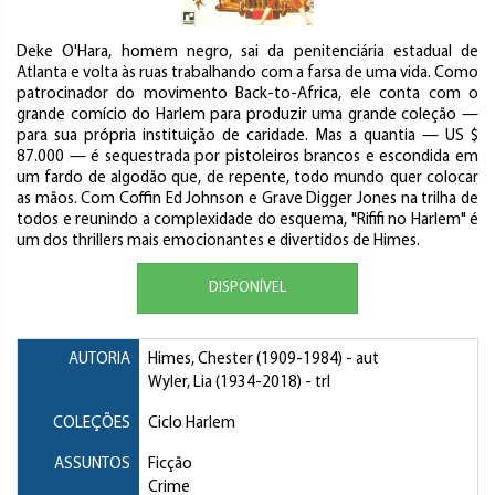
Deke O'Hara, homem negro, sai da penitenciária estadual de
Atlanta e volta às ruas trabalhando com a farsa de uma vida. Como
patrocinador do movimento Back-to-Africa, ele conta com o
grande comício do Harlem para produzir uma grande coleção —
para sua própria instituição de caridade. Mas a quantia — US $
87.000 — é sequestrada por pistoleiros brancos e escondida em
um fardo de algodão que, de repente, todo mundo quer colocar
as mãos. Com Coffin Ed Johnson e Grave Digger Jones na trilha de
todos e reunindo a complexidade do esquema, "Rififi no Harlem" é
um dos thrillers mais emocionantes e divertidos de Himes.
DISPONÍVEL
AUTORIA
Himes, Chester
(1909-1984) - aut
Wyler, Lia
(1934-2018) - trl
COLEÇÕES
Ciclo Harlem
ASSUNTOS
Ficção
Crime