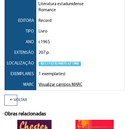
Literatura estadunidense
Romance
EDITORA
Record
TIPO
Livro
ANO
c1965
EXTENSÃO
207 p.
LOCALIZAÇÃO
821.111(73) H657c v.7 1965
EXEMPLARES
1 exemplar(es)
MARC
Visualizar campos MARC
VOLTAR
Obras relacionadas