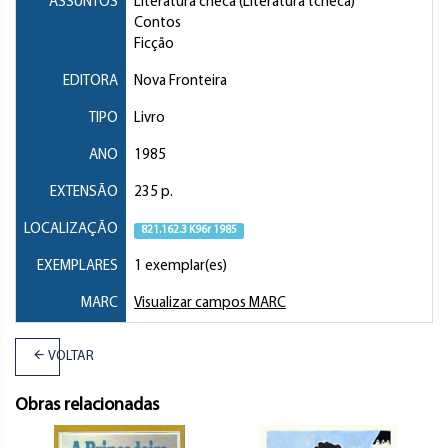
ASSUNTOS
Literatura checa (Literatura tcheca)
Contos
Ficção
EDITORA
Nova Fronteira
TIPO
Livro
ANO
1985
EXTENSÃO
235 p.
LOCALIZAÇÃO
821.162.3 K96r 1985
EXEMPLARES
1 exemplar(es)
MARC
Visualizar campos MARC
VOLTAR
Obras relacionadas