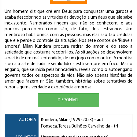
Um homem diz que crê em Deus para conquistar uma garota e
acaba descobrindo as virtudes da devoção a um deus que ele sabe
inexistente. Namorados fingem que não se conhecem, e aos
poucos percebem como são, de fato, dois estranhos. Um
mentiroso hábil brinca com as pessoas, mas elas são tão crédulas
que ele perde o controle da situação. Nos sete contos de 'Risíveis
amores', Milan Kundera procura retirar do amor e do sexo a
seriedade que costuma recobri-los. As situações se desenvolvem
a partir de um mal-entendido, de um jogo com o outro. A mentira
- ou a a arte de iludir e ser iludido - está sempre em foco. Mas o
engano, que se inicia pela brincadeira, revela como o autoengano
governa todos os aspectos da vida. Não são apenas histórias de
amor que fazem rir. São, também, histórias sobre tentativas de
repor alguma verdade à experiência amorosa.
DISPONÍVEL
AUTORIA
Kundera, Milan
(1929-2023) - aut
Fonseca, Teresa Bulhões Carvalho da
- trl