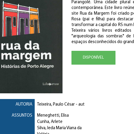
Parangolé. Uma cidade plural 
contemporânea. Este livro reún
site Rua da Margem foi criado pel
Rosa (pai e filha) para desta
transformar a capital do RS num l
Teixeira vários livros editad
"arqueologia das sombras" de P
espaços desconhecidos do grand
DISPONÍVEL
AUTORIA
Teixeira, Paulo César
- aut
ASSUNTOS
Meneghetti, Elisa
Cunha, Arlete
Silva, Ieda Maria Viana da