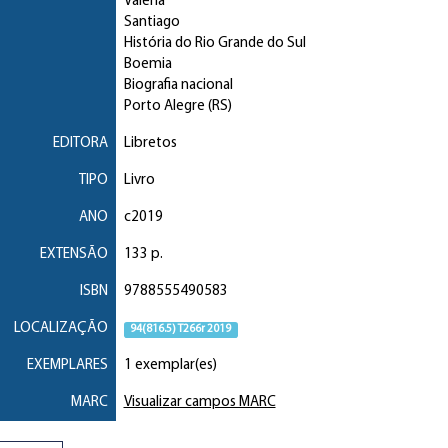
Valéria
Santiago
História do Rio Grande do Sul
Boemia
Biografia nacional
Porto Alegre (RS)
EDITORA
Libretos
TIPO
Livro
ANO
c2019
EXTENSÃO
133 p.
ISBN
9788555490583
LOCALIZAÇÃO
94(816.5) T266r 2019
EXEMPLARES
1 exemplar(es)
MARC
Visualizar campos MARC