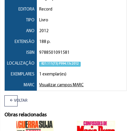
EDITORA
Record
TIPO
Livro
ANO
2012
EXTENSÃO
188 p.
ISBN
9788501091581
LOCALIZAÇÃO
821.111(73) P994.13s 2012
EXEMPLARES
1 exemplar(es)
MARC
Visualizar campos MARC
VOLTAR
Obras relacionadas