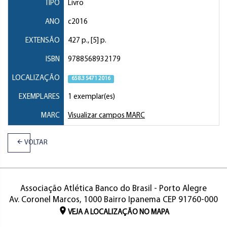
TIPO
Livro
ANO
c2016
EXTENSÃO
427 p., [5] p.
ISBN
9788568932179
LOCALIZAÇÃO
658.3 S471 2016
EXEMPLARES
1 exemplar(es)
MARC
Visualizar campos MARC
VOLTAR
Associação Atlética Banco do Brasil - Porto Alegre
Av. Coronel Marcos, 1000 Bairro Ipanema CEP 91760-000
VEJA A LOCALIZAÇÃO NO MAPA