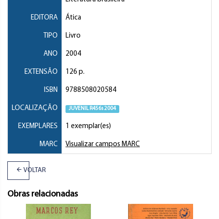
EDITORA
Ática
TIPO
Livro
ANO
2004
EXTENSÃO
126 p.
ISBN
9788508020584
LOCALIZAÇÃO
JUVENIL R456s 2004
EXEMPLARES
1 exemplar(es)
MARC
Visualizar campos MARC
VOLTAR
Obras relacionadas