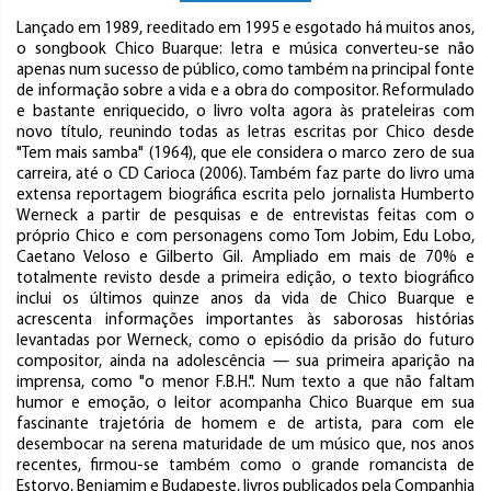
Lançado em 1989, reeditado em 1995 e esgotado há muitos anos,
o songbook Chico Buarque: letra e música converteu-se não
apenas num sucesso de público, como também na principal fonte
de informação sobre a vida e a obra do compositor. Reformulado
e bastante enriquecido, o livro volta agora às prateleiras com
novo título, reunindo todas as letras escritas por Chico desde
"Tem mais samba" (1964), que ele considera o marco zero de sua
carreira, até o CD Carioca (2006). Também faz parte do livro uma
extensa reportagem biográfica escrita pelo jornalista Humberto
Werneck a partir de pesquisas e de entrevistas feitas com o
próprio Chico e com personagens como Tom Jobim, Edu Lobo,
Caetano Veloso e Gilberto Gil. Ampliado em mais de 70% e
totalmente revisto desde a primeira edição, o texto biográfico
inclui os últimos quinze anos da vida de Chico Buarque e
acrescenta informações importantes às saborosas histórias
levantadas por Werneck, como o episódio da prisão do futuro
compositor, ainda na adolescência — sua primeira aparição na
imprensa, como "o menor F.B.H.". Num texto a que não faltam
humor e emoção, o leitor acompanha Chico Buarque em sua
fascinante trajetória de homem e de artista, para com ele
desembocar na serena maturidade de um músico que, nos anos
recentes, firmou-se também como o grande romancista de
Estorvo, Benjamim e Budapeste, livros publicados pela Companhia