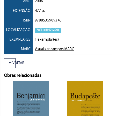
ANO
2006
EXTENSÃO
477 p.
ISBN
9788535909340
LOCALIZAÇÃO
78(81) B917t 2006
EXEMPLARES
1 exemplar(es)
MARC
Visualizar campos MARC
VOLTAR
Obras relacionadas