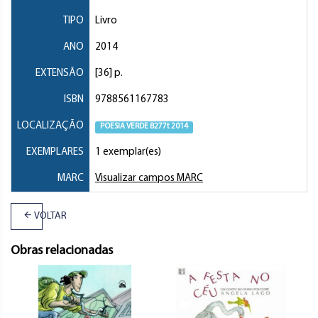
TIPO
Livro
ANO
2014
EXTENSÃO
[36] p.
ISBN
9788561167783
LOCALIZAÇÃO
POESIA VERDE B277t 2014
EXEMPLARES
1 exemplar(es)
MARC
Visualizar campos MARC
VOLTAR
Obras relacionadas