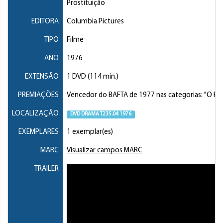
Prostituição
EDITORA
Columbia Pictures
TIPO
Filme
ANO
1976
EXTENSÃO
1 DVD (114 min.)
PREMIAÇÕES
Vencedor do BAFTA de 1977 nas categorias: "O Rec
LOCALIZAÇÃO
DVD DRAMA T235.04 1976
EXEMPLARES
1 exemplar(es)
MARC
Visualizar campos MARC
TRAILER