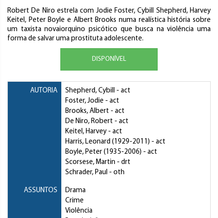
Robert De Niro estrela com Jodie Foster, Cybill Shepherd, Harvey
Keitel, Peter Boyle e Albert Brooks numa realística história sobre
um taxista novaiorquino psicótico que busca na violência uma
forma de salvar uma prostituta adolescente.
DISPONÍVEL
AUTORIA
Shepherd, Cybill
- act
Foster, Jodie
- act
Brooks, Albert
- act
De Niro, Robert
- act
Keitel, Harvey
- act
Harris, Leonard
(1929-2011) - act
Boyle, Peter
(1935-2006) - act
Scorsese, Martin
- drt
Schrader, Paul
- oth
ASSUNTOS
Drama
Crime
Violência