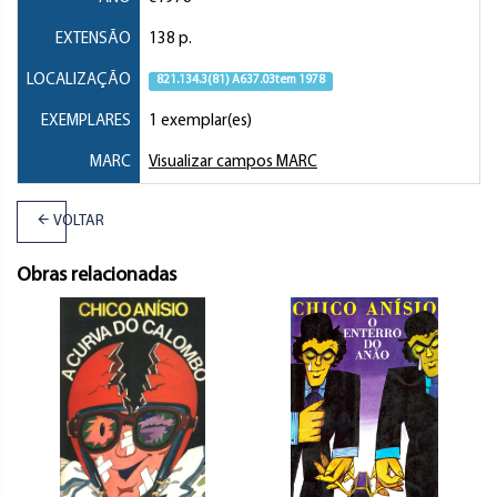
EXTENSÃO
138 p.
LOCALIZAÇÃO
821.134.3(81) A637.03tem 1978
EXEMPLARES
1 exemplar(es)
MARC
Visualizar campos MARC
VOLTAR
Obras relacionadas