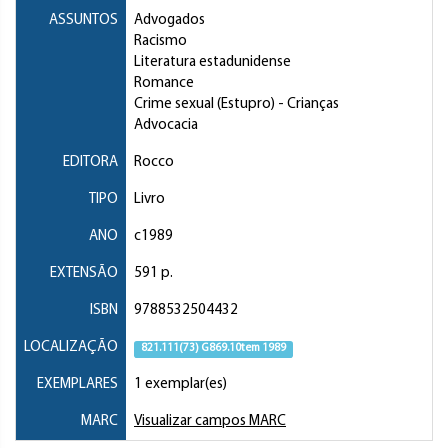
ASSUNTOS
Advogados
Racismo
Literatura estadunidense
Romance
Crime sexual (Estupro)
- Crianças
Advocacia
EDITORA
Rocco
TIPO
Livro
ANO
c1989
EXTENSÃO
591 p.
ISBN
9788532504432
LOCALIZAÇÃO
821.111(73) G869.10tem 1989
EXEMPLARES
1 exemplar(es)
MARC
Visualizar campos MARC