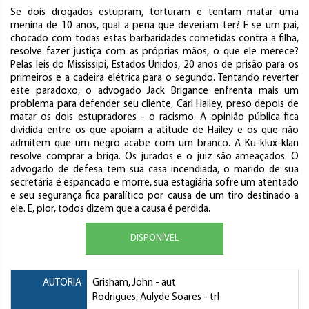
Se dois drogados estupram, torturam e tentam matar uma
menina de 10 anos, qual a pena que deveriam ter? E se um pai,
chocado com todas estas barbaridades cometidas contra a filha,
resolve fazer justiça com as próprias mãos, o que ele merece?
Pelas leis do Mississipi, Estados Unidos, 20 anos de prisão para os
primeiros e a cadeira elétrica para o segundo. Tentando reverter
este paradoxo, o advogado Jack Brigance enfrenta mais um
problema para defender seu cliente, Carl Hailey, preso depois de
matar os dois estupradores - o racismo. A opinião pública fica
dividida entre os que apoiam a atitude de Hailey e os que não
admitem que um negro acabe com um branco. A Ku-klux-klan
resolve comprar a briga. Os jurados e o juiz são ameaçados. O
advogado de defesa tem sua casa incendiada, o marido de sua
secretária é espancado e morre, sua estagiária sofre um atentado
e seu segurança fica paralítico por causa de um tiro destinado a
ele. E, pior, todos dizem que a causa é perdida.
DISPONÍVEL
AUTORIA
Grisham, John
- aut
Rodrigues, Aulyde Soares
- trl