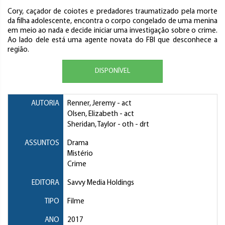
Cory, caçador de coiotes e predadores traumatizado pela morte
da filha adolescente, encontra o corpo congelado de uma menina
em meio ao nada e decide iniciar uma investigação sobre o crime.
Ao lado dele está uma agente novata do FBI que desconhece a
região.
DISPONÍVEL
AUTORIA
Renner, Jeremy
- act
Olsen, Elizabeth
- act
Sheridan, Taylor
- oth - drt
ASSUNTOS
Drama
Mistério
Crime
EDITORA
Savvy Media Holdings
TIPO
Filme
ANO
2017