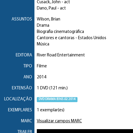
Cusack, John
- act
Dano, Paul
- act
ASSUNTOS
Wilson, Brian
Drama
Biografia cinematográfica
Cantores e cantoras
- Estados Unidos
Música
EDITORA
River Road Entertainment
TIPO
Filme
ANO
2014
EXTENSÃO
1 DVD (121 min.)
LOCALIZAÇÃO
DVD DRAMA B365.02 2014
EXEMPLARES
1 exemplar(es)
MARC
Visualizar campos MARC
TRAILER