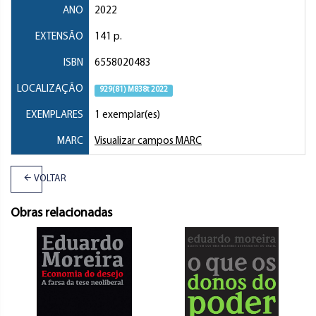
ANO
2022
EXTENSÃO
141 p.
ISBN
6558020483
LOCALIZAÇÃO
929(81) M838t 2022
EXEMPLARES
1 exemplar(es)
MARC
Visualizar campos MARC
VOLTAR
Obras relacionadas