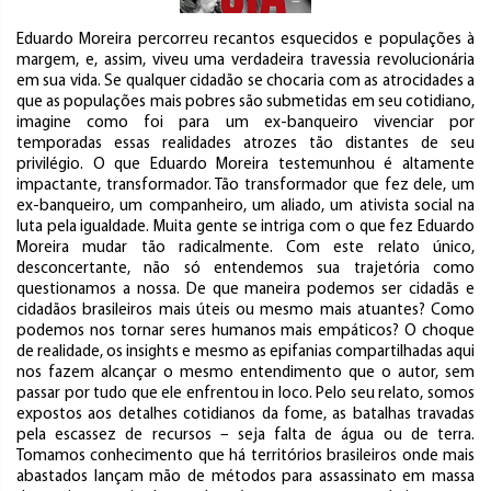
Eduardo Moreira percorreu recantos esquecidos e populações à
margem, e, assim, viveu uma verdadeira travessia revolucionária
em sua vida. Se qualquer cidadão se chocaria com as atrocidades a
que as populações mais pobres são submetidas em seu cotidiano,
imagine como foi para um ex-banqueiro vivenciar por
temporadas essas realidades atrozes tão distantes de seu
privilégio. O que Eduardo Moreira testemunhou é altamente
impactante, transformador. Tão transformador que fez dele, um
ex-banqueiro, um companheiro, um aliado, um ativista social na
luta pela igualdade. Muita gente se intriga com o que fez Eduardo
Moreira mudar tão radicalmente. Com este relato único,
desconcertante, não só entendemos sua trajetória como
questionamos a nossa. De que maneira podemos ser cidadãs e
cidadãos brasileiros mais úteis ou mesmo mais atuantes? Como
podemos nos tornar seres humanos mais empáticos? O choque
de realidade, os insights e mesmo as epifanias compartilhadas aqui
nos fazem alcançar o mesmo entendimento que o autor, sem
passar por tudo que ele enfrentou in loco. Pelo seu relato, somos
expostos aos detalhes cotidianos da fome, as batalhas travadas
pela escassez de recursos – seja falta de água ou de terra.
Tomamos conhecimento que há territórios brasileiros onde mais
abastados lançam mão de métodos para assassinato em massa