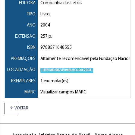
EDITORA
Companhia das Letras
TIPO
Livro
ANO
2004
EXTENSÃO
257 p.
ISBN
9788571648555
PREMIAÇÕES
Altamente recomendável pela Fundação Nacional do 
LOCALIZAÇÃO
LITERATURA VERMELHO J96t 2004
EXEMPLARES
1 exemplar(es)
MARC
Visualizar campos MARC
VOLTAR