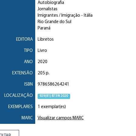
Autobiografia
Jornalistas
Imigrantes / Imigração
- Itália
Rio Grande do Sul
Paraná
EDITORA
Libretos
TIPO
Livro
ANO
2020
EXTENSÃO
205 p.
ISBN
9786586264241
LOCALIZAÇÃO
929(81) B739t 2020
EXEMPLARES
1 exemplar(es)
MARC
Visualizar campos MARC
OLTAR