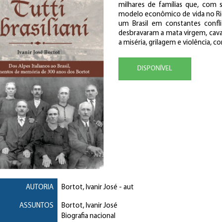
milhares de famílias que, com s
modelo econômico de vida no Rio 
um Brasil em constantes conflit
desbravaram a mata virgem, cav
a miséria, grilagem e violência, c
DISPONÍVEL
AUTORIA
Bortot, Ivanir José
- aut
ASSUNTOS
Bortot, Ivanir José
Biografia nacional