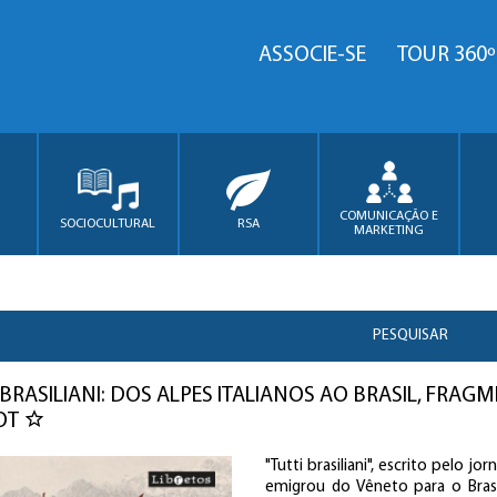
ASSOCIE-SE
TOUR 360º
COMUNICAÇÃO E
SOCIOCULTURAL
RSA
MARKETING
PESQUISAR
 BRASILIANI: DOS ALPES ITALIANOS AO BRASIL, FRA
OT
"Tutti brasiliani", escrito pelo jo
emigrou do Vêneto para o Bras