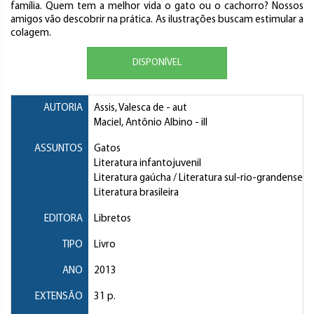
família. Quem tem a melhor vida o gato ou o cachorro? Nossos
amigos vão descobrir na prática. As ilustrações buscam estimular a
colagem.
DISPONÍVEL
AUTORIA
Assis, Valesca de
- aut
Maciel, Antônio Albino
- ill
ASSUNTOS
Gatos
Literatura infantojuvenil
Literatura gaúcha / Literatura sul-rio-grandense
Literatura brasileira
EDITORA
Libretos
TIPO
Livro
ANO
2013
EXTENSÃO
31 p.