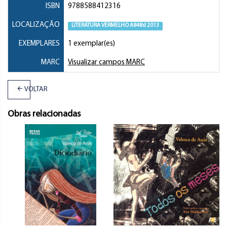
ISBN
9788588412316
LOCALIZAÇÃO
LITERATURA VERMELHO A848d 2013
EXEMPLARES
1 exemplar(es)
MARC
Visualizar campos MARC
VOLTAR
Obras relacionadas