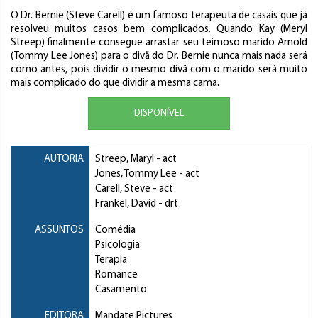
O Dr. Bernie (Steve Carell) é um famoso terapeuta de casais que já
resolveu muitos casos bem complicados. Quando Kay (Meryl
Streep) finalmente consegue arrastar seu teimoso marido Arnold
(Tommy Lee Jones) para o divã do Dr. Bernie nunca mais nada será
como antes, pois dividir o mesmo divã com o marido será muito
mais complicado do que dividir a mesma cama.
DISPONÍVEL
AUTORIA
Streep, Maryl
- act
Jones, Tommy Lee
- act
Carell, Steve
- act
Frankel, David
- drt
ASSUNTOS
Comédia
Psicologia
Terapia
Romance
Casamento
EDITORA
Mandate Pictures