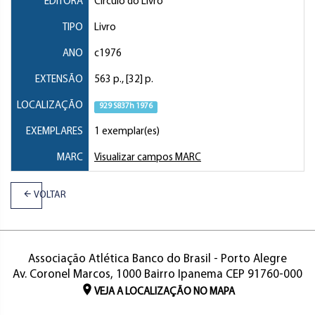
EDITORA
Círculo do Livro
TIPO
Livro
ANO
c1976
EXTENSÃO
563 p., [32] p.
LOCALIZAÇÃO
929 S837h 1976
EXEMPLARES
1 exemplar(es)
MARC
Visualizar campos MARC
VOLTAR
Associação Atlética Banco do Brasil - Porto Alegre
Av. Coronel Marcos, 1000 Bairro Ipanema CEP 91760-000
VEJA A LOCALIZAÇÃO NO MAPA