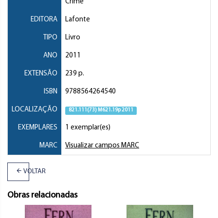
Crime
EDITORA
Lafonte
TIPO
Livro
ANO
2011
EXTENSÃO
239 p.
ISBN
9788564264540
LOCALIZAÇÃO
821.111(73) M621.19p 2011
EXEMPLARES
1 exemplar(es)
MARC
Visualizar campos MARC
VOLTAR
Obras relacionadas